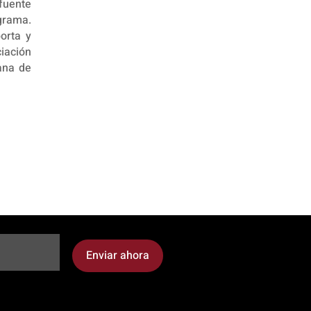
fuente
grama.
orta y
iación
ana de
Enviar ahora