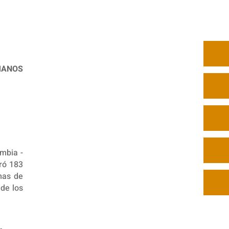
MANOS
mbia -
tró 183
mas de
 de los