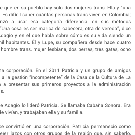
ice que en su pueblo hay solo dos mujeres trans. Ella y “una
. Es difícil saber cuántas personas trans viven en Colombia;
zó a usar esa categoría diferencial en sus métodos
 “Una cosa es ser marica de cabecera, otra de vereda”, dice
Adagio y en el que habla sobre cómo es su vida siendo un
il habitantes. Él y Lupe, su compañera desde hace cuatro
 hombre trans, mujer lesbiana, dos perras, tres gatas, ocho
na corporación. En el 2011 Patricia y un grupo de amigos
 a la gestión “incompetente” de la Casa de la Cultura de La
 a presentar sus primeros proyectos a la administración
s.
de Adagio lo lideró Patricia. Se llamaba Cabaña Sonora. Era
 vivían, y trabajaban ella y su familia.
se convirtió en una corporación. Patricia permaneció como
ejer lazos con otros grupos de la región que, sin saberlo,