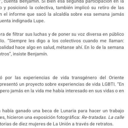
”, cuenta Benjamín. Si bien esa segunda participación en la
 y posicionó la colectiva, también implicó su retiro de las
“En el informe que sacó la alcaldía sobre esa semana jamás
cuenta indignada Lupe.
a de filtrar sus luchas y de poner su voz diversa en público
blo. “Siempre les digo a los colectivos cuando me llaman:
palidad hace algo en salud, métanse ahí. En lo de la semana
tros”, insiste Benjamín.
ó por las experiencias de vida transgénero del Oriente
presentó un proyecto sobre experiencias de vida LGBTI. “En
 pero jamás en la vida me había interesado en sus vidas o en
ón había ganado una beca de Lunaria para hacer un trabajo
es, hicieron una exposición fotográfica:
Re-tratadas
.
La calle
torias de diez mujeres de La Unión a través de retratos.