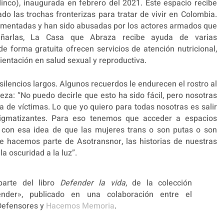
dinco), inaugurada en febrero del 2021. Este espacio recibe
o las trochas fronterizas para tratar de vivir en Colombia.
umentadas y han sido abusadas por los actores armados que
añarlas, La Casa que Abraza recibe ayuda de varias
e forma gratuita ofrecen servicios de atención nutricional,
orientación en salud sexual y reproductiva.
silencios largos. Algunos recuerdos le endurecen el rostro al
meza: “No puedo decirle que esto ha sido fácil, pero nosotras
 de víctimas. Lo que yo quiero para todas nosotras es salir
tigmatizantes. Para eso tenemos que acceder a espacios
z con esa idea de que las mujeres trans o son putas o son
e hacemos parte de Asotransnor, las historias de nuestras
a oscuridad a la luz”.
parte del libro
Defender la vida
, de la colección
fender», publicado en una colaboración entre el
efensores y
Hacemos Memoria
.