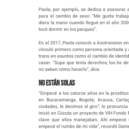
Paola, por ejemplo, se dedica a asesorar 
para el cambio de sexo: “Me gusta traba
diera la mano cuando llegué en el año 200
tocó dormir en los parques”.
En el 2017, Paola conoció a Asotransnor en
vinculó primero como persona orientada y
trans en asuntos como el cambio de identi
casar. “Supe que tenía derechos, los he d
no saben cómo hacerlo”, dice.
No están solas
“Empecé a los catorce años en la prostituc
en Bucaramanga, Bogotá, Arauca, Carta
ciudades, le decimos el giro”, lo pronuncia
inició en Cúcuta un proyecto de VIH Fondo 
clave que ellos manejaban. Ahí empecé u
empecé el rumbo de mi vida”, recordó Danie