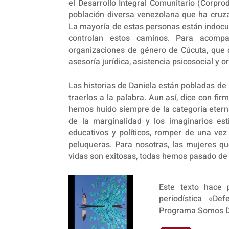
el Desarrollo Integral Comunitario (Corpro
población diversa venezolana que ha cruzad
La mayoría de estas personas están indoc
controlan estos caminos. Para acomp
organizaciones de género de Cúcuta, que d
asesoría jurídica, asistencia psicosocial y 
Las historias de Daniela están pobladas de 
traerlos a la palabra. Aun así, dice con fir
hemos huido siempre de la categoría eterna
de la marginalidad y los imaginarios es
educativos y políticos, romper de una ve
peluqueras. Para nosotras, las mujeres qu
vidas son exitosas, todas hemos pasado de l
Este texto hace 
periodística «De
Programa Somos D