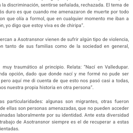
 la discriminación, sentirse señalada, rechazada. El tema de
Lo más duro es que cuando me amenazaron de muerte por todo
eron que olía a formol, que en cualquier momento me iban a
, yo digo que estoy viva es de chiripa”.
rcan a Asotransnor vienen de sufrir algún tipo de violencia,
ón tanto de sus familias como de la sociedad en general,
muy traumático al principio. Relata: “Nací en Valledupar.
nda opción, dado que donde nací y me formé no pude ser
, pero aquí me di cuenta de que esto nos pasó casi a todas,
s nuestra propia historia en otra persona”.
as particularidades: algunas son migrantes, otras fueron
s de ellas son personas amenazadas, que no pueden acceder
minadas laboralmente por su identidad. Ante esta diversidad
l trabajo de Asotransnor siempre es el de recuperar a estas
ientadas.