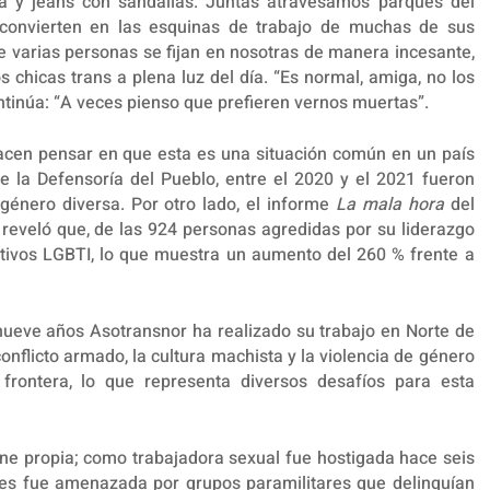
a y jeans con sandalias. Juntas atravesamos parques del
convierten en las esquinas de trabajo de muchas de sus
e varias personas se fijan en nosotras de manera incesante,
 chicas trans a plena luz del día. “Es normal, amiga, no los
ntinúa: “A veces pienso que prefieren vernos muertas”.
acen pensar en que esta es una situación común en un país
e la Defensoría del Pueblo, entre el 2020 y el 2021 fueron
género diversa. Por otro lado, el informe
La mala hora
del
eveló que, de las 924 personas agredidas por su liderazgo
ctivos LGBTI, lo que muestra un aumento del 260 % frente a
ueve años Asotransnor ha realizado su trabajo en Norte de
onflicto armado, la cultura machista y la violencia de género
frontera, lo que representa diversos desafíos para esta
arne propia; como trabajadora sexual fue hostigada hace seis
ntes fue amenazada por grupos paramilitares que delinquían